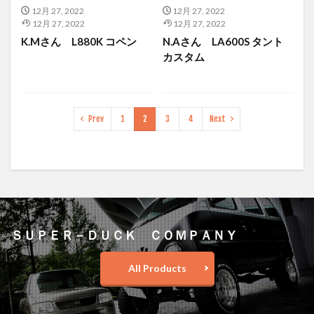
12月 27, 2022
12月 27, 2022
12月 27, 2022
12月 27, 2022
K.Mさん L880K コペン
N.Aさん LA600S タント
カスタム
Prev
1
2
3
4
Next
ＳＵＰＥＲ－ＤＵＣＫ ＣＯＭＰＡＮＹ
All Products