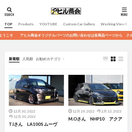
TOP
Products
YOUTUBE
Custom Car Gallery
Working View
そ アヒル商会オリジナルパーツのお問い合わせは各商品ページから クルマに関
新着順
人気順
お勧めカテゴリ
Uncategorized
12月 30, 2022
12月 29, 2022
2月 13, 2023
12月 30, 2022
M.Oさん NHP10 アクア
T.Iさん LA100S ムーヴ